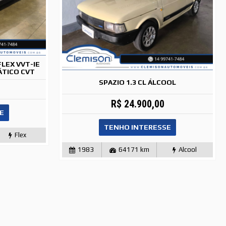
FLEX VVT-IE
ÁTICO CVT
SPAZIO 1.3 CL ÁLCOOL
R$ 24.900,00
E
TENHO INTERESSE
Flex
1983
64171 km
Alcool