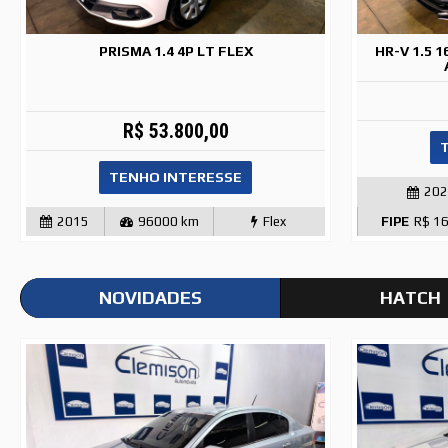
PRISMA 1.4 4P LT FLEX
HR-V 1.5 
R$ 53.800,00
TENHO INTERESSE
20
2015
96000 km
Flex
FIPE
R$ 1
NOVIDADES
HATCH