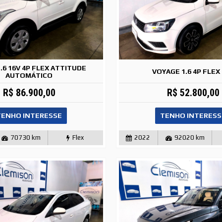
.6 16V 4P FLEX ATTITUDE
VOYAGE 1.6 4P FLEX
AUTOMÁTICO
R$ 86.900,00
R$ 52.800,00
TENHO INTERESSE
TENHO INTERESS
70730 km
Flex
2022
92020 km