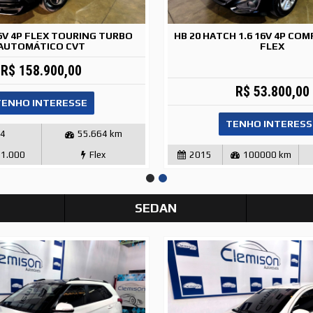
16V 4P FLEX TOURING TURBO
HB 20 HATCH 1.6 16V 4P CO
AUTOMÁTICO CVT
FLEX
R$ 158.900,00
R$ 53.800,00
TENHO INTERESSE
TENHO INTERESS
24
55.664 km
61.000
Flex
2015
100000 km
SEDAN