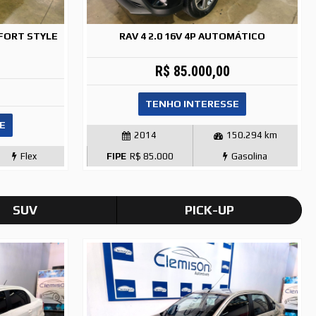
MFORT STYLE
RAV 4 2.0 16V 4P AUTOMÁTICO
R$ 85.000,00
TENHO INTERESSE
E
2014
150.294 km
Flex
FIPE
R$ 85.000
Gasolina
SUV
PICK-UP