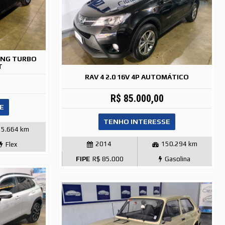
RING TURBO
T
RAV 4 2.0 16V 4P AUTOMÁTICO
R$ 85.000,00
E
TENHO INTERESSE
55.664 km
2014
150.294 km
Flex
FIPE
R$ 85.000
Gasolina